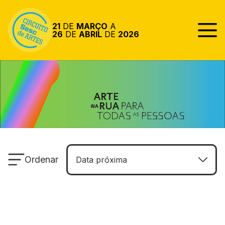
Pular para o conteúdo
21
DE
MARÇO
A
26
DE
ABRIL
DE
2026
Ordenar
Data próxima