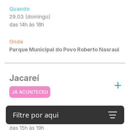
Quando
29.03 (domingo)
das 14h às 18h
Onde
Parque Municipal do Povo Roberto Nasraui
Jacareí
JÁ ACONTECEU
Quando
Filtre por aqui
29.03 (domingo)
das 15h às 19h