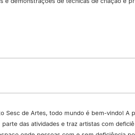
s e demonstrações de técnicas de criação e p
to Sesc de Artes, todo mundo é bem-vindo! A 
 parte das atividades e traz artistas com defici
espaço onde pessoas com e sem deficiência pos