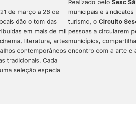
Realizado pelo
Sesc Sã
e 21 de março a 26 de
municipais e sindicatos
 locais dão o tom das
turismo, o
Circuito Se
tribuídas em mais de mil
pessoas a circularem p
cinema, literatura, artes
municípios, compartilh
abalhos contemporâneos
encontro com a arte e a
s tradicionais. Cada
 uma seleção especial