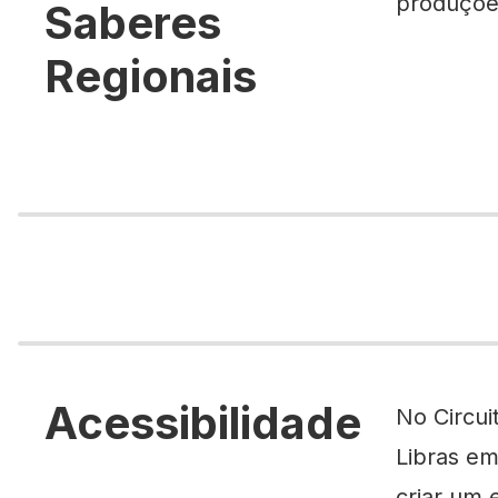
produçõe
Saberes
Regionais
Acessibilidade
No Circui
Libras em
criar um 