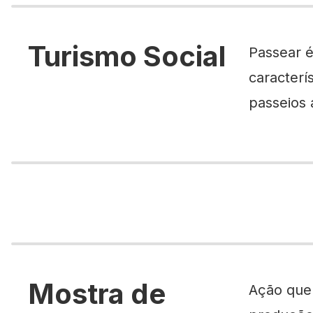
Turismo Social
Passear é
caracterí
passeios 
Mostra de
Ação que 