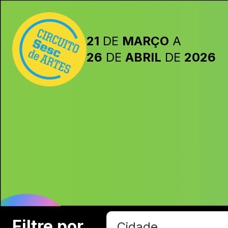
Pular para o conteúdo
21
DE
MARÇO
A
26
DE
ABRIL
DE
2026
Filtre por
Cidade