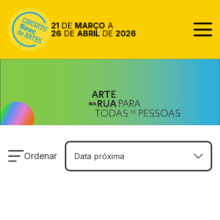
Pular para o conteúdo
21
DE
MARÇO
A
26
DE
ABRIL
DE
2026
Ordenar
Data próxima