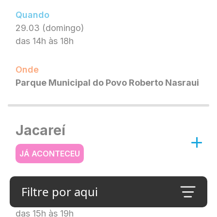
Quando
29.03 (domingo)
das 14h às 18h
Onde
Parque Municipal do Povo Roberto Nasraui
Jacareí
JÁ ACONTECEU
Quando
Filtre por aqui
29.03 (domingo)
das 15h às 19h